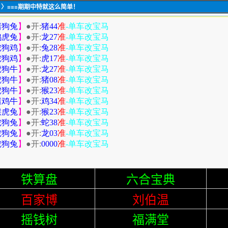
〉≡≡≡期期中特就这么简单！