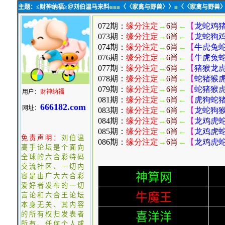
主题：≤财神纳福≥＠刘伯温马来料≡≡≡〈〈家禽与野兽〉〉≡〈〈家禽与野兽〉
用户：
财神纳福
666182.com
网址：
免责声明：
刘伯温
高手论坛是个面向
全球的六合彩特码
交流社区、一切内
容是由广大六合彩
爱好者发布的一切
言论和六合王论坛
本身无关、其内容
的所有权归发表者
所有、任何个人或