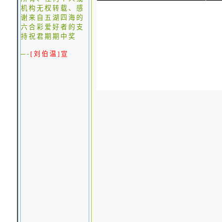
机构无权转载、感
谢来自五湖四海的
六合彩爱好者的支
持
祝君期期中奖
─-
[
刘伯温
]
宣